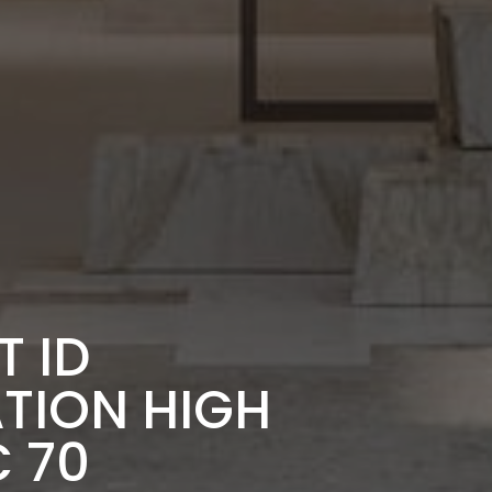
T ID
ATION HIGH
C 70