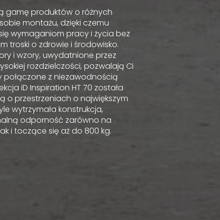
oką gamę produktów o różnych
obie montażu, dzięki czemu
się wymaganiom pracy i życia bez
troski o zdrowie i środowisko.
ory i wzory, uwydatnione przez
ysokiej rozdzielczości, pozwalają Ci
ry połączone z niezawodnością
kcja iD Inspiration HT 70 została
ą o przestrzeniach o największym
yle wytrzymała konstrukcja,
alną odporność zarówno na
ak i toczące się aż do 800 kg.