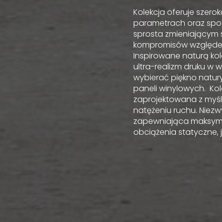
Kolekcja oferuje szer
parametrach oraz spos
sprosta zmieniającym 
kompromisów względem 
Inspirowane naturą kol
ultra-realizm druku w w
wybierać piękno natu
paneli winylowych. Kole
zaprojektowana z myśl
natężeniu ruchu. Niezw
zapewniająca maksym
obciążenia statyczne, j