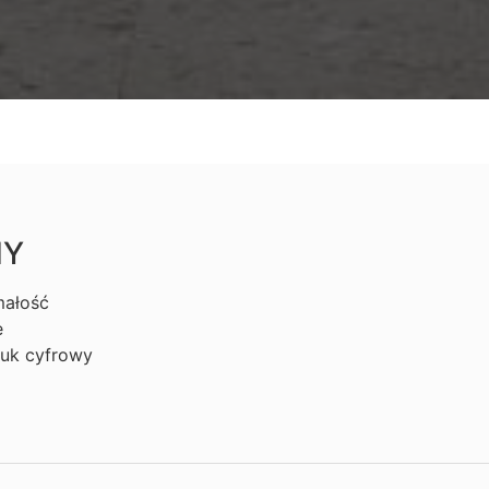
HY
małość
e
ruk cyfrowy