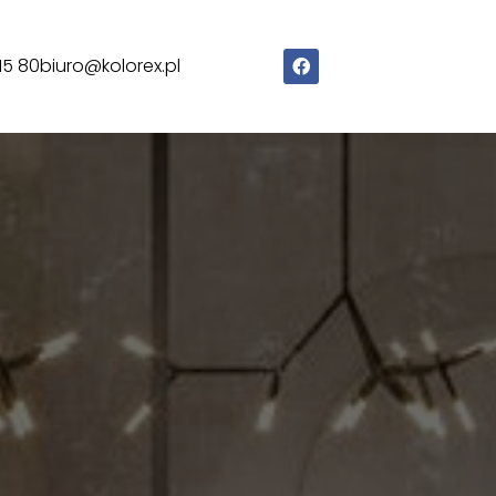
15 80
biuro@kolorex.pl