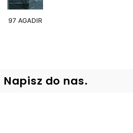
97 AGADIR
Napisz do nas.
Nasze biuro jest czynne od poniedziałku
do piątku
w godzinach od 7:00 do 16:00.